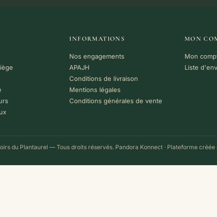
INFORMATIONS
MON CO
Nos engagements
Mon comp
riège
APAJH
Liste d'en
Conditions de livraison
e
Mentions légales
urs
Conditions générales de vente
ux
irs du Plantaurel — Tous droits réservés.
Pandora Konnect
· Plateforme créée 