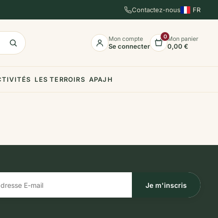
Contactez-nous
FR
EN
ES
0
Mon compte
Mon panier
Se connecter
0,00 €
CTIVITÉS
LES TERROIRS
APAJH
Je m'inscris