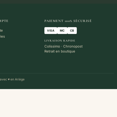
MPTE
PAIEMENT 100% SÉCURISÉ
te
VISA
MC
CB
vies
LIVRAISON RAPIDE
Colissimo · Chronopost
Retrait en boutique
avec ♥ en Ariège