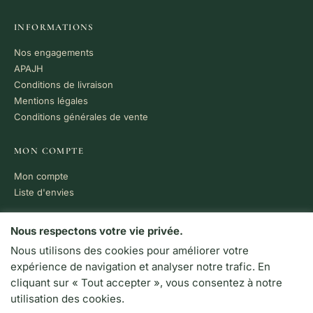
INFORMATIONS
Nos engagements
APAJH
Conditions de livraison
Mentions légales
Conditions générales de vente
MON COMPTE
Mon compte
Liste d'envies
PAIEMENT 100% SÉCURISÉ
Nous respectons votre vie privée.
Nous utilisons des cookies pour améliorer votre
VISA
MC
CB
expérience de navigation et analyser notre trafic. En
LIVRAISON RAPIDE
cliquant sur « Tout accepter », vous consentez à notre
Colissimo · Chronopost
utilisation des cookies.
Retrait en boutique