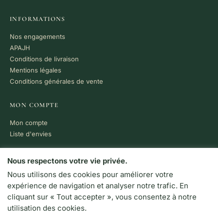
INFORMATIONS
Nos engagements
APAJH
Conditions de livraison
Mentions légales
Conditions générales de vente
MON COMPTE
Mon compte
Liste d'envies
PAIEMENT 100% SÉCURISÉ
Nous respectons votre vie privée.
Nous utilisons des cookies pour améliorer votre
VISA
MC
CB
expérience de navigation et analyser notre trafic. En
LIVRAISON RAPIDE
cliquant sur « Tout accepter », vous consentez à notre
Colissimo · Chronopost
utilisation des cookies.
Retrait en boutique