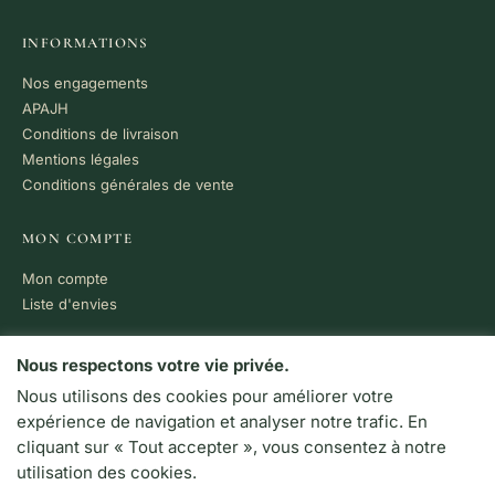
INFORMATIONS
Nos engagements
APAJH
Conditions de livraison
Mentions légales
Conditions générales de vente
MON COMPTE
Mon compte
Liste d'envies
PAIEMENT 100% SÉCURISÉ
Nous respectons votre vie privée.
Nous utilisons des cookies pour améliorer votre
VISA
MC
CB
expérience de navigation et analyser notre trafic. En
LIVRAISON RAPIDE
cliquant sur « Tout accepter », vous consentez à notre
Colissimo · Chronopost
utilisation des cookies.
Retrait en boutique