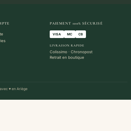
MPTE
PAIEMENT 100% SÉCURISÉ
te
VISA
MC
CB
vies
LIVRAISON RAPIDE
Colissimo · Chronopost
Retrait en boutique
avec ♥ en Ariège