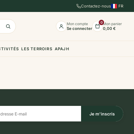
Contactez-nous
FR
EN
ES
0
Mon compte
Mon panier
Se connecter
0,00 €
CTIVITÉS
LES TERROIRS
APAJH
Je m'inscris