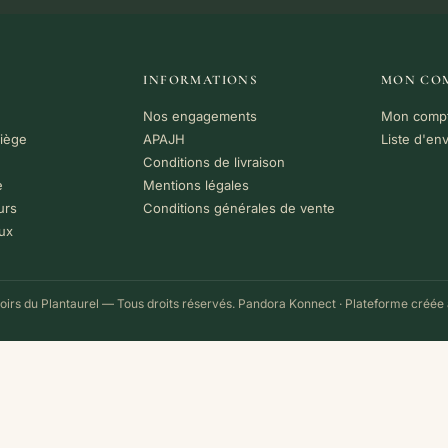
INFORMATIONS
MON CO
Nos engagements
Mon comp
riège
APAJH
Liste d'en
Conditions de livraison
e
Mentions légales
urs
Conditions générales de vente
ux
irs du Plantaurel — Tous droits réservés.
Pandora Konnect
· Plateforme créée 