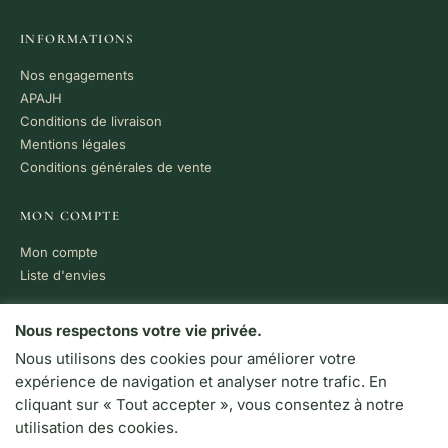
INFORMATIONS
Nos engagements
APAJH
Conditions de livraison
Mentions légales
Conditions générales de vente
MON COMPTE
Mon compte
Liste d'envies
PAIEMENT 100% SÉCURISÉ
Nous respectons votre vie privée.
Nous utilisons des cookies pour améliorer votre
VISA
MC
CB
expérience de navigation et analyser notre trafic. En
LIVRAISON RAPIDE
cliquant sur « Tout accepter », vous consentez à notre
Colissimo · Chronopost
utilisation des cookies.
Retrait en boutique