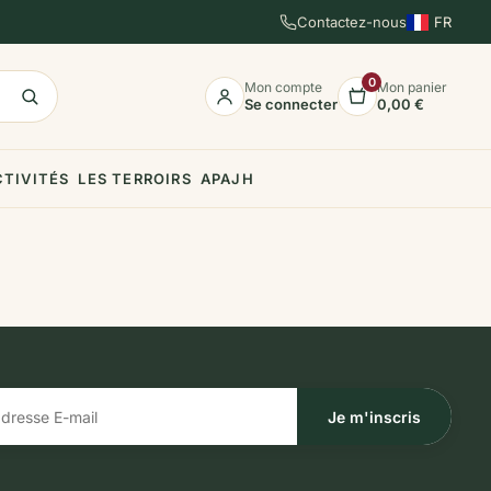
Contactez-nous
FR
EN
ES
0
Mon compte
Mon panier
Se connecter
0,00 €
CTIVITÉS
LES TERROIRS
APAJH
Je m'inscris