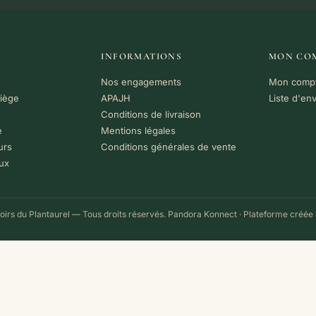
INFORMATIONS
MON CO
Nos engagements
Mon comp
riège
APAJH
Liste d'en
Conditions de livraison
e
Mentions légales
urs
Conditions générales de vente
ux
irs du Plantaurel — Tous droits réservés.
Pandora Konnect
· Plateforme créée 