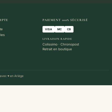
MPTE
PAIEMENT 100% SÉCURISÉ
te
VISA
MC
CB
vies
LIVRAISON RAPIDE
Colissimo · Chronopost
Retrait en boutique
avec ♥ en Ariège