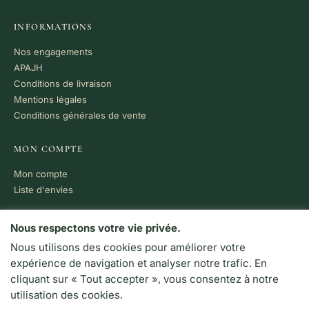
INFORMATIONS
Nos engagements
APAJH
Conditions de livraison
Mentions légales
Conditions générales de vente
MON COMPTE
Mon compte
Liste d'envies
PAIEMENT 100% SÉCURISÉ
Nous respectons votre vie privée.
Nous utilisons des cookies pour améliorer votre
VISA
MC
CB
expérience de navigation et analyser notre trafic. En
LIVRAISON RAPIDE
cliquant sur « Tout accepter », vous consentez à notre
Colissimo · Chronopost
utilisation des cookies.
Retrait en boutique