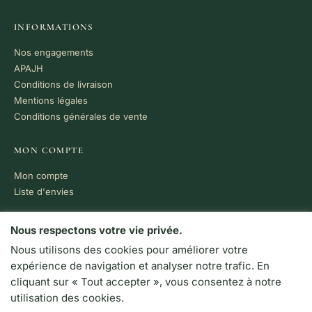
INFORMATIONS
Nos engagements
APAJH
Conditions de livraison
Mentions légales
Conditions générales de vente
MON COMPTE
Mon compte
Liste d'envies
PAIEMENT 100% SÉCURISÉ
Nous respectons votre vie privée.
Nous utilisons des cookies pour améliorer votre
VISA
MC
CB
expérience de navigation et analyser notre trafic. En
LIVRAISON RAPIDE
cliquant sur « Tout accepter », vous consentez à notre
Colissimo · Chronopost
utilisation des cookies.
Retrait en boutique