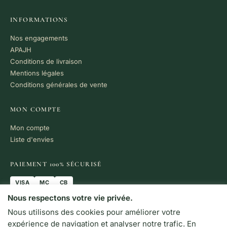
INFORMATIONS
Nos engagements
APAJH
Conditions de livraison
Mentions légales
Conditions générales de vente
MON COMPTE
Mon compte
Liste d'envies
PAIEMENT 100% SÉCURISÉ
VISA
MC
CB
Nous respectons votre vie privée.
LIVRAISON RAPIDE
Nous utilisons des cookies pour améliorer votre
Colissimo · Chronopost
Retrait en boutique
expérience de navigation et analyser notre trafic. En