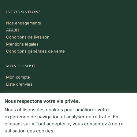
INFORMATIONS
Nos engagements
APAJH
Conditions de livraison
Mentions légales
Conditions générales de vente
MON COMPTE
Mon compte
Liste d'envies
PAIEMENT 100% SÉCURISÉ
Nous respectons votre vie privée.
Nous utilisons des cookies pour améliorer votre
VISA
MC
CB
expérience de navigation et analyser notre trafic. En
LIVRAISON RAPIDE
cliquant sur « Tout accepter », vous consentez à notre
Colissimo · Chronopost
utilisation des cookies.
Retrait en boutique