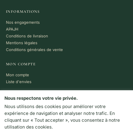
INFORMATIONS
Nos engagements
APAJH
Conditions de livraison
Mentions légales
Conditions générales de vente
MON COMPTE
Mon compte
Liste d'envies
PAIEMENT 100% SÉCURISÉ
Nous respectons votre vie privée.
Nous utilisons des cookies pour améliorer votre
VISA
MC
CB
expérience de navigation et analyser notre trafic. En
LIVRAISON RAPIDE
cliquant sur « Tout accepter », vous consentez à notre
Colissimo · Chronopost
utilisation des cookies.
Retrait en boutique