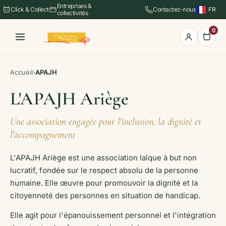
Entreprises &
Click & Collect
Contactez-nous
FR
collectivités
EN
ES
0
Accueil
›
APAJH
L'APAJH Ariège
Une association engagée pour l'inclusion, la dignité et
l'accompagnement
​L'APAJH Ariège est une association laïque à but non
lucratif, fondée sur le respect absolu de la personne
humaine. Elle œuvre pour promouvoir la dignité et la
citoyenneté des personnes en situation de handicap.
Elle agit pour l'épanouissement personnel et l'intégration