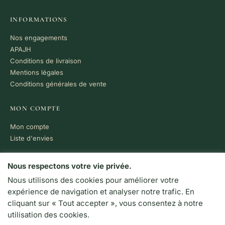
INFORMATIONS
Nos engagements
APAJH
Conditions de livraison
Mentions légales
Conditions générales de vente
MON COMPTE
Mon compte
Liste d'envies
PAIEMENT 100% SÉCURISÉ
Nous respectons votre vie privée.
Nous utilisons des cookies pour améliorer votre
VISA
MC
CB
expérience de navigation et analyser notre trafic. En
LIVRAISON RAPIDE
cliquant sur « Tout accepter », vous consentez à notre
Colissimo · Chronopost
utilisation des cookies.
Retrait en boutique