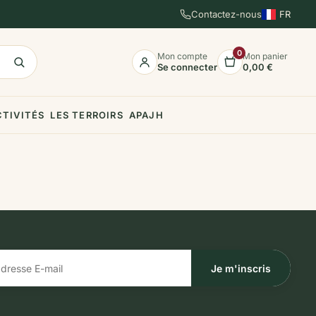
Contactez-nous
FR
EN
ES
0
Mon compte
Mon panier
Se connecter
0,00 €
CTIVITÉS
LES TERROIRS
APAJH
Je m'inscris