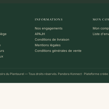
INFORMATIONS
MON CO
Nos engagements
Mon comp
riège
APAJH
Liste d'en
Conditions de livraison
e
Mentions légales
urs
Conditions générales de vente
ux
irs du Plantaurel — Tous droits réservés.
Pandora Konnect
· Plateforme créée 