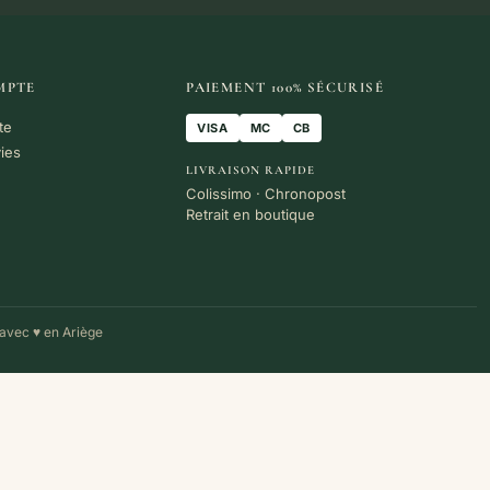
MPTE
PAIEMENT 100% SÉCURISÉ
te
VISA
MC
CB
vies
LIVRAISON RAPIDE
Colissimo · Chronopost
Retrait en boutique
avec ♥ en Ariège