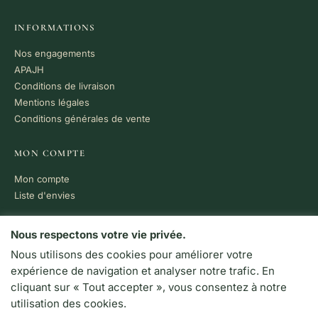
INFORMATIONS
Nos engagements
APAJH
Conditions de livraison
Mentions légales
Conditions générales de vente
MON COMPTE
Mon compte
Liste d'envies
PAIEMENT 100% SÉCURISÉ
Nous respectons votre vie privée.
Nous utilisons des cookies pour améliorer votre
VISA
MC
CB
expérience de navigation et analyser notre trafic. En
LIVRAISON RAPIDE
cliquant sur « Tout accepter », vous consentez à notre
Colissimo · Chronopost
utilisation des cookies.
Retrait en boutique