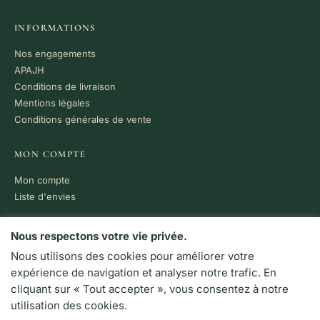
INFORMATIONS
Nos engagements
APAJH
Conditions de livraison
Mentions légales
Conditions générales de vente
MON COMPTE
Mon compte
Liste d'envies
PAIEMENT 100% SÉCURISÉ
Nous respectons votre vie privée.
Nous utilisons des cookies pour améliorer votre
VISA
MC
CB
expérience de navigation et analyser notre trafic. En
LIVRAISON RAPIDE
cliquant sur « Tout accepter », vous consentez à notre
Colissimo · Chronopost
utilisation des cookies.
Retrait en boutique