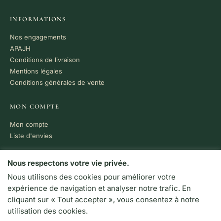
INFORMATIONS
Nos engagements
APAJH
Conditions de livraison
Mentions légales
Conditions générales de vente
MON COMPTE
Mon compte
Liste d'envies
PAIEMENT 100% SÉCURISÉ
Nous respectons votre vie privée.
Nous utilisons des cookies pour améliorer votre
VISA
MC
CB
expérience de navigation et analyser notre trafic. En
LIVRAISON RAPIDE
cliquant sur « Tout accepter », vous consentez à notre
Colissimo · Chronopost
utilisation des cookies.
Retrait en boutique