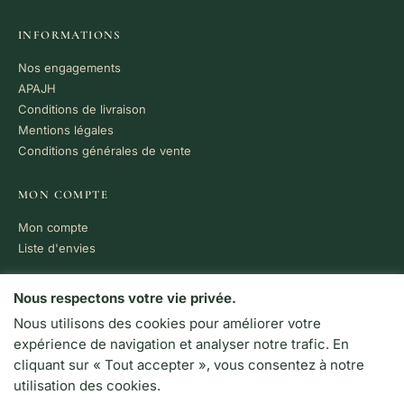
INFORMATIONS
Nos engagements
APAJH
Conditions de livraison
Mentions légales
Conditions générales de vente
MON COMPTE
Mon compte
Liste d'envies
PAIEMENT 100% SÉCURISÉ
Nous respectons votre vie privée.
Nous utilisons des cookies pour améliorer votre
VISA
MC
CB
expérience de navigation et analyser notre trafic. En
LIVRAISON RAPIDE
cliquant sur « Tout accepter », vous consentez à notre
Colissimo · Chronopost
utilisation des cookies.
Retrait en boutique