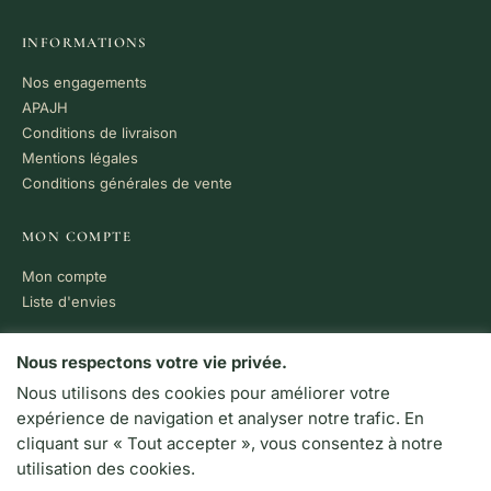
INFORMATIONS
Nos engagements
APAJH
Conditions de livraison
Mentions légales
Conditions générales de vente
MON COMPTE
Mon compte
Liste d'envies
PAIEMENT 100% SÉCURISÉ
Nous respectons votre vie privée.
Nous utilisons des cookies pour améliorer votre
VISA
MC
CB
expérience de navigation et analyser notre trafic. En
LIVRAISON RAPIDE
cliquant sur « Tout accepter », vous consentez à notre
Colissimo · Chronopost
utilisation des cookies.
Retrait en boutique