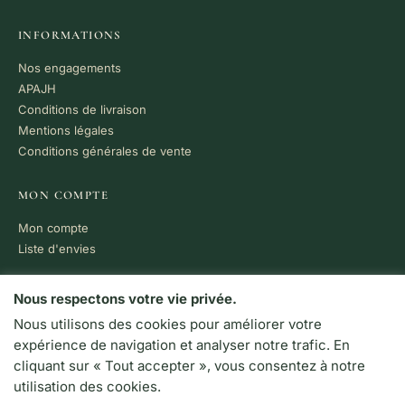
INFORMATIONS
Nos engagements
APAJH
Conditions de livraison
Mentions légales
Conditions générales de vente
MON COMPTE
Mon compte
Liste d'envies
PAIEMENT 100% SÉCURISÉ
Nous respectons votre vie privée.
Nous utilisons des cookies pour améliorer votre
VISA
MC
CB
expérience de navigation et analyser notre trafic. En
LIVRAISON RAPIDE
cliquant sur « Tout accepter », vous consentez à notre
Colissimo · Chronopost
utilisation des cookies.
Retrait en boutique