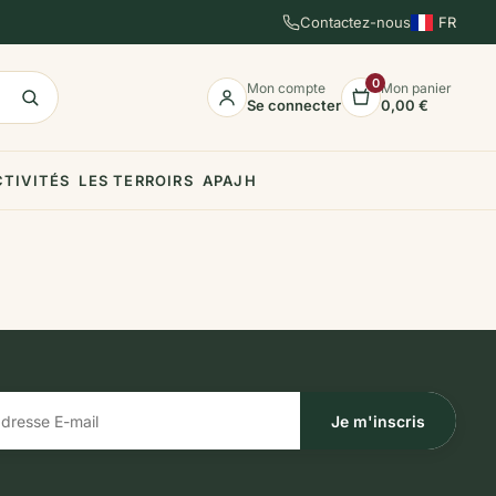
Contactez-nous
FR
EN
ES
0
Mon compte
Mon panier
Se connecter
0,00 €
CTIVITÉS
LES TERROIRS
APAJH
Je m'inscris