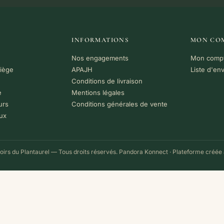
INFORMATIONS
MON CO
Nos engagements
Mon comp
riège
APAJH
Liste d'en
Conditions de livraison
e
Mentions légales
urs
Conditions générales de vente
ux
irs du Plantaurel — Tous droits réservés.
Pandora Konnect
· Plateforme créée 