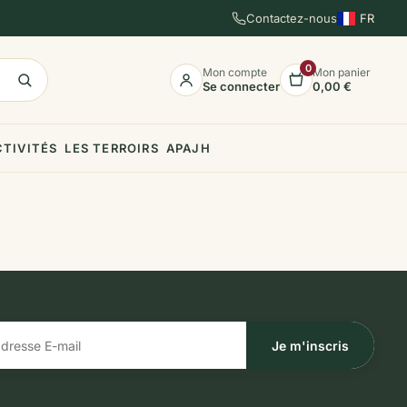
Contactez-nous
FR
EN
ES
0
Mon compte
Mon panier
Se connecter
0,00 €
CTIVITÉS
LES TERROIRS
APAJH
Je m'inscris