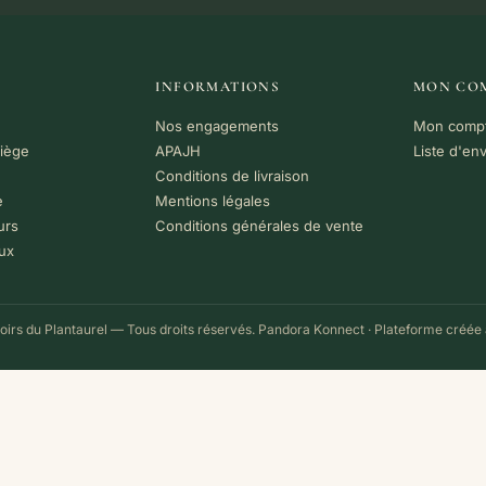
INFORMATIONS
MON CO
Nos engagements
Mon comp
riège
APAJH
Liste d'en
Conditions de livraison
e
Mentions légales
urs
Conditions générales de vente
ux
irs du Plantaurel — Tous droits réservés.
Pandora Konnect
· Plateforme créée 