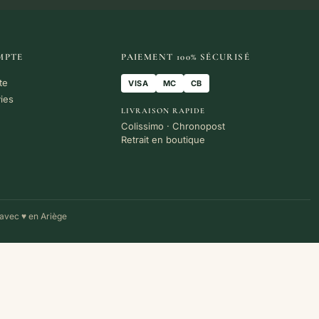
MPTE
PAIEMENT 100% SÉCURISÉ
te
VISA
MC
CB
vies
LIVRAISON RAPIDE
Colissimo · Chronopost
Retrait en boutique
avec ♥ en Ariège