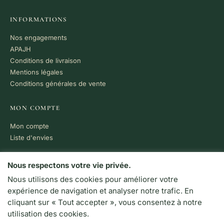
INFORMATIONS
Nos engagements
APAJH
Conditions de livraison
Mentions légales
Conditions générales de vente
MON COMPTE
Mon compte
Liste d'envies
PAIEMENT 100% SÉCURISÉ
Nous respectons votre vie privée.
Nous utilisons des cookies pour améliorer votre
VISA
MC
CB
expérience de navigation et analyser notre trafic. En
LIVRAISON RAPIDE
cliquant sur « Tout accepter », vous consentez à notre
Colissimo · Chronopost
utilisation des cookies.
Retrait en boutique