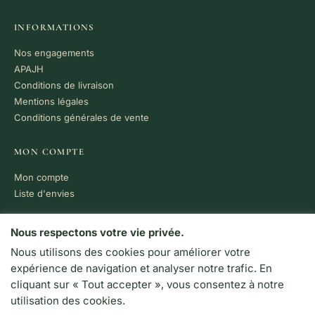
INFORMATIONS
Nos engagements
APAJH
Conditions de livraison
Mentions légales
Conditions générales de vente
MON COMPTE
Mon compte
Liste d'envies
PAIEMENT 100% SÉCURISÉ
Nous respectons votre vie privée.
Nous utilisons des cookies pour améliorer votre
VISA
MC
CB
expérience de navigation et analyser notre trafic. En
LIVRAISON RAPIDE
cliquant sur « Tout accepter », vous consentez à notre
Colissimo · Chronopost
utilisation des cookies.
Retrait en boutique