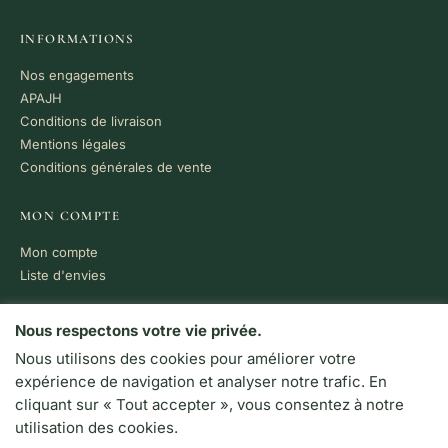
INFORMATIONS
Nos engagements
APAJH
Conditions de livraison
Mentions légales
Conditions générales de vente
MON COMPTE
Mon compte
Liste d'envies
PAIEMENT 100% SÉCURISÉ
Nous respectons votre vie privée.
Nous utilisons des cookies pour améliorer votre
VISA
MC
CB
expérience de navigation et analyser notre trafic. En
LIVRAISON RAPIDE
cliquant sur « Tout accepter », vous consentez à notre
Colissimo · Chronopost
utilisation des cookies.
Retrait en boutique