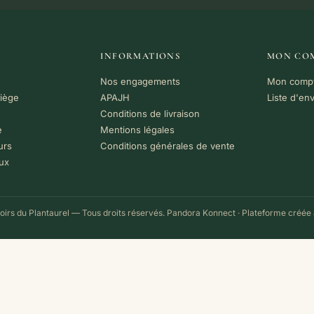
INFORMATIONS
MON CO
Nos engagements
Mon comp
riège
APAJH
Liste d'en
Conditions de livraison
e
Mentions légales
urs
Conditions générales de vente
ux
irs du Plantaurel — Tous droits réservés.
Pandora Konnect
· Plateforme créée 