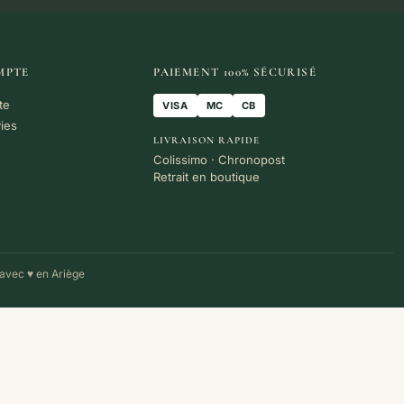
MPTE
PAIEMENT 100% SÉCURISÉ
te
VISA
MC
CB
vies
LIVRAISON RAPIDE
Colissimo · Chronopost
Retrait en boutique
avec ♥ en Ariège