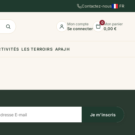
Contactez-nous
FR
EN
ES
0
Mon compte
Mon panier
Se connecter
0,00 €
CTIVITÉS
LES TERROIRS
APAJH
Je m'inscris