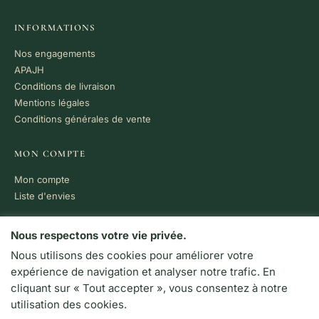
INFORMATIONS
Nos engagements
APAJH
Conditions de livraison
Mentions légales
Conditions générales de vente
MON COMPTE
Mon compte
Liste d'envies
PAIEMENT 100% SÉCURISÉ
Nous respectons votre vie privée.
Nous utilisons des cookies pour améliorer votre
VISA
MC
CB
expérience de navigation et analyser notre trafic. En
LIVRAISON RAPIDE
cliquant sur « Tout accepter », vous consentez à notre
Colissimo · Chronopost
utilisation des cookies.
Retrait en boutique