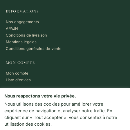
INFORMATIONS
Nos engagements
APAJH
Conditions de livraison
Mentions légales
Conditions générales de vente
MON COMPTE
Mon compte
Liste d'envies
PAIEMENT 100% SÉCURISÉ
Nous respectons votre vie privée.
Nous utilisons des cookies pour améliorer votre
VISA
MC
CB
expérience de navigation et analyser notre trafic. En
LIVRAISON RAPIDE
cliquant sur « Tout accepter », vous consentez à notre
Colissimo · Chronopost
utilisation des cookies.
Retrait en boutique