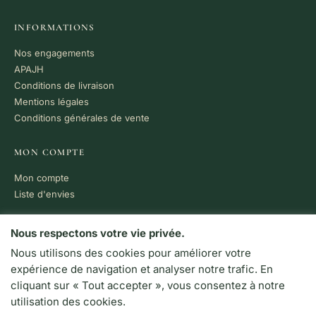
INFORMATIONS
Nos engagements
APAJH
Conditions de livraison
Mentions légales
Conditions générales de vente
MON COMPTE
Mon compte
Liste d'envies
PAIEMENT 100% SÉCURISÉ
Nous respectons votre vie privée.
Nous utilisons des cookies pour améliorer votre
VISA
MC
CB
expérience de navigation et analyser notre trafic. En
LIVRAISON RAPIDE
cliquant sur « Tout accepter », vous consentez à notre
Colissimo · Chronopost
utilisation des cookies.
Retrait en boutique