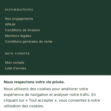
INFORMATIONS
Nos engagements
APAJH
Conditions de livraison
Mentions légales
Conditions générales de vente
MON COMPTE
Mon compte
Liste d'envies
PAIEMENT 100% SÉCURISÉ
Nous respectons votre vie privée.
Nous utilisons des cookies pour améliorer votre
VISA
MC
CB
expérience de navigation et analyser notre trafic. En
LIVRAISON RAPIDE
cliquant sur « Tout accepter », vous consentez à notre
Colissimo · Chronopost
utilisation des cookies.
Retrait en boutique