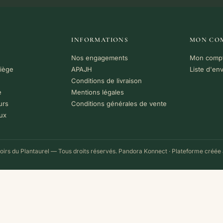
INFORMATIONS
MON CO
Nos engagements
Mon comp
riège
APAJH
Liste d'en
Conditions de livraison
e
Mentions légales
urs
Conditions générales de vente
ux
irs du Plantaurel — Tous droits réservés.
Pandora Konnect
· Plateforme créée 