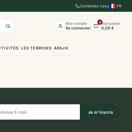
Contactez-nous
FR
EN
ES
0
Mon compte
Mon panier
Se connecter
0,00 €
CTIVITÉS
LES TERROIRS
APAJH
Je m'inscris