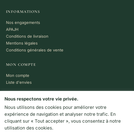
INFORMATIONS
Nos engagements
APAJH
Conditions de livraison
Mentions légales
Conditions générales de vente
MON COMPTE
Mon compte
Liste d'envies
PAIEMENT 100% SÉCURISÉ
Nous respectons votre vie privée.
Nous utilisons des cookies pour améliorer votre
VISA
MC
CB
expérience de navigation et analyser notre trafic. En
LIVRAISON RAPIDE
cliquant sur « Tout accepter », vous consentez à notre
Colissimo · Chronopost
utilisation des cookies.
Retrait en boutique