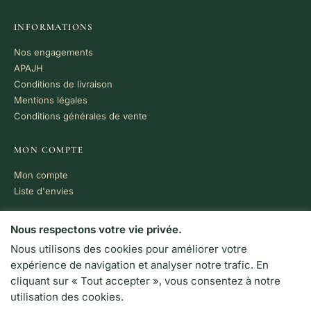
INFORMATIONS
Nos engagements
APAJH
Conditions de livraison
Mentions légales
Conditions générales de vente
MON COMPTE
Mon compte
Liste d'envies
PAIEMENT 100% SÉCURISÉ
Nous respectons votre vie privée.
Nous utilisons des cookies pour améliorer votre
VISA
MC
CB
expérience de navigation et analyser notre trafic. En
LIVRAISON RAPIDE
cliquant sur « Tout accepter », vous consentez à notre
Colissimo · Chronopost
utilisation des cookies.
Retrait en boutique