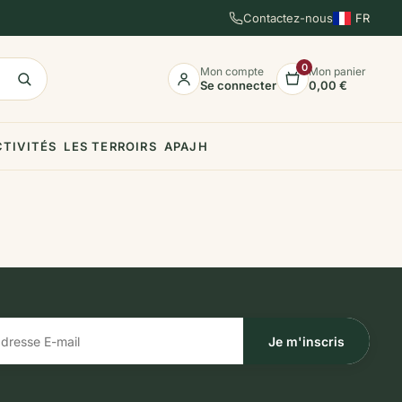
Contactez-nous
FR
EN
ES
0
Mon compte
Mon panier
Se connecter
0,00 €
CTIVITÉS
LES TERROIRS
APAJH
Je m'inscris