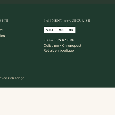
MPTE
PAIEMENT 100% SÉCURISÉ
te
VISA
MC
CB
vies
LIVRAISON RAPIDE
Colissimo · Chronopost
Retrait en boutique
avec ♥ en Ariège