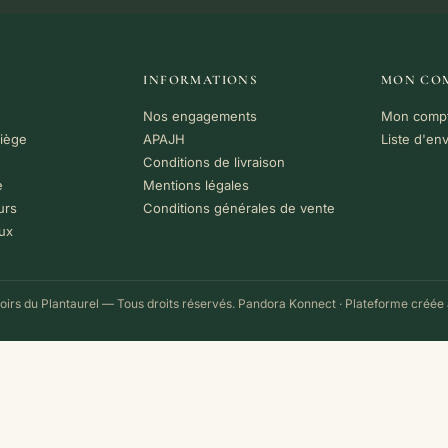
INFORMATIONS
MON CO
Nos engagements
Mon comp
riège
APAJH
Liste d'en
Conditions de livraison
e
Mentions légales
urs
Conditions générales de vente
ux
irs du Plantaurel — Tous droits réservés.
Pandora Konnect
· Plateforme créée 