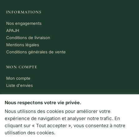
INFORMATIONS
Nos engagements
APAJH
Conditions de livraison
Mentions légales
Conditions générales de vente
MON COMPTE
Mon compte
Liste d'envies
PAIEMENT 100% SÉCURISÉ
Nous respectons votre vie privée.
Nous utilisons des cookies pour améliorer votre
VISA
MC
CB
expérience de navigation et analyser notre trafic. En
LIVRAISON RAPIDE
cliquant sur « Tout accepter », vous consentez à notre
Colissimo · Chronopost
utilisation des cookies.
Retrait en boutique