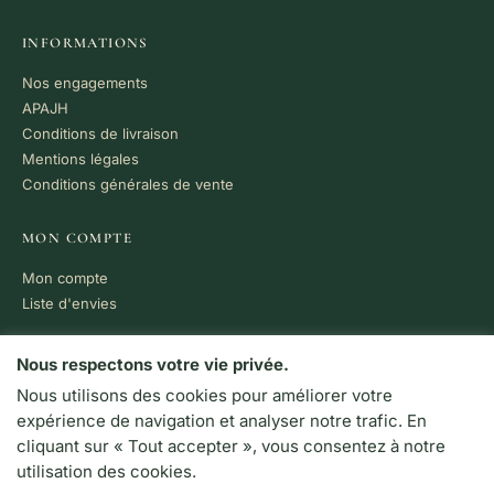
INFORMATIONS
Nos engagements
APAJH
Conditions de livraison
Mentions légales
Conditions générales de vente
MON COMPTE
Mon compte
Liste d'envies
PAIEMENT 100% SÉCURISÉ
Nous respectons votre vie privée.
Nous utilisons des cookies pour améliorer votre
VISA
MC
CB
expérience de navigation et analyser notre trafic. En
LIVRAISON RAPIDE
cliquant sur « Tout accepter », vous consentez à notre
Colissimo · Chronopost
utilisation des cookies.
Retrait en boutique