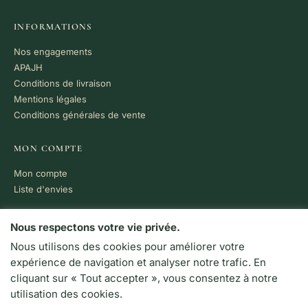
INFORMATIONS
Nos engagements
APAJH
Conditions de livraison
Mentions légales
Conditions générales de vente
MON COMPTE
Mon compte
Liste d'envies
PAIEMENT 100% SÉCURISÉ
Nous respectons votre vie privée.
Nous utilisons des cookies pour améliorer votre
VISA
MC
CB
expérience de navigation et analyser notre trafic. En
LIVRAISON RAPIDE
cliquant sur « Tout accepter », vous consentez à notre
Colissimo · Chronopost
utilisation des cookies.
Retrait en boutique