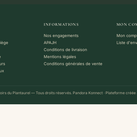
INFORMATIONS
MON CO
Nos engagements
Mon comp
riège
APAJH
Liste d'en
Conditions de livraison
e
Mentions légales
urs
Conditions générales de vente
ux
irs du Plantaurel — Tous droits réservés.
Pandora Konnect
· Plateforme créée 