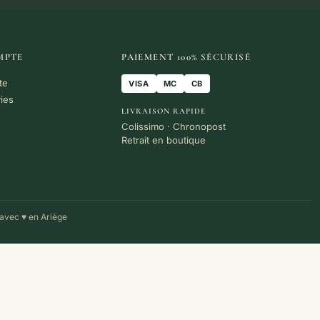
MPTE
PAIEMENT 100% SÉCURISÉ
te
VISA
MC
CB
vies
LIVRAISON RAPIDE
Colissimo · Chronopost
Retrait en boutique
avec ♥ en Ariège