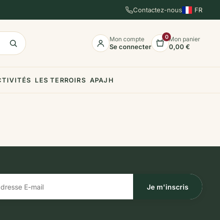
Contactez-nous
FR
EN
ES
0
Mon compte
Mon panier
Se connecter
0,00 €
CTIVITÉS
LES TERROIRS
APAJH
Je m'inscris