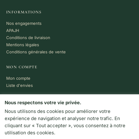
INFORMATIONS
Nos engagements
APAJH
Conditions de livraison
Mentions légales
Conditions générales de vente
MON COMPTE
Mon compte
Liste d'envies
PAIEMENT 100% SÉCURISÉ
Nous respectons votre vie privée.
Nous utilisons des cookies pour améliorer votre
VISA
MC
CB
expérience de navigation et analyser notre trafic. En
LIVRAISON RAPIDE
cliquant sur « Tout accepter », vous consentez à notre
Colissimo · Chronopost
utilisation des cookies.
Retrait en boutique