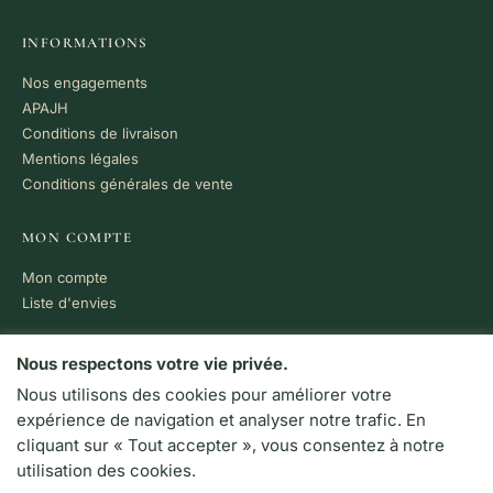
INFORMATIONS
Nos engagements
APAJH
Conditions de livraison
Mentions légales
Conditions générales de vente
MON COMPTE
Mon compte
Liste d'envies
PAIEMENT 100% SÉCURISÉ
Nous respectons votre vie privée.
Nous utilisons des cookies pour améliorer votre
VISA
MC
CB
expérience de navigation et analyser notre trafic. En
LIVRAISON RAPIDE
cliquant sur « Tout accepter », vous consentez à notre
Colissimo · Chronopost
utilisation des cookies.
Retrait en boutique