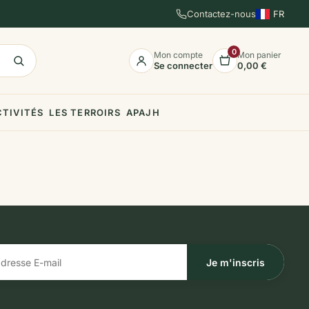
Contactez-nous
FR
EN
ES
0
Mon compte
Mon panier
Se connecter
0,00 €
CTIVITÉS
LES TERROIRS
APAJH
Je m'inscris