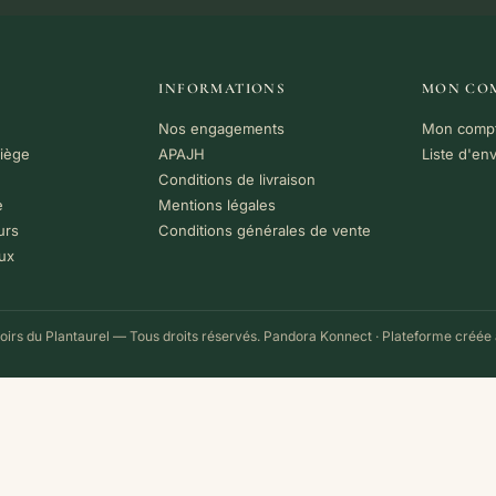
INFORMATIONS
MON CO
Nos engagements
Mon comp
riège
APAJH
Liste d'en
Conditions de livraison
e
Mentions légales
urs
Conditions générales de vente
ux
irs du Plantaurel — Tous droits réservés.
Pandora Konnect
· Plateforme créée 