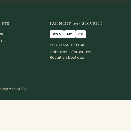
MPTE
PAIEMENT 100% SÉCURISÉ
te
VISA
MC
CB
vies
LIVRAISON RAPIDE
Colissimo · Chronopost
Retrait en boutique
avec ♥ en Ariège