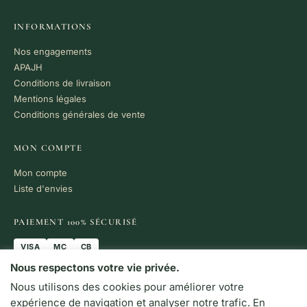
INFORMATIONS
Nos engagements
APAJH
Conditions de livraison
Mentions légales
Conditions générales de vente
MON COMPTE
Mon compte
Liste d'envies
PAIEMENT 100% SÉCURISÉ
VISA
MC
CB
Nous respectons votre vie privée.
LIVRAISON RAPIDE
Nous utilisons des cookies pour améliorer votre
Colissimo · Chronopost
Retrait en boutique
expérience de navigation et analyser notre trafic. En