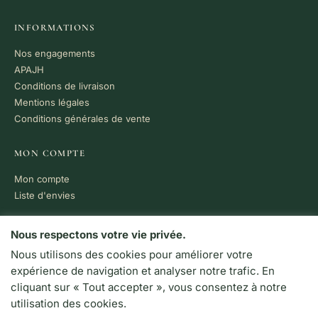
INFORMATIONS
Nos engagements
APAJH
Conditions de livraison
Mentions légales
Conditions générales de vente
MON COMPTE
Mon compte
Liste d'envies
PAIEMENT 100% SÉCURISÉ
Nous respectons votre vie privée.
Nous utilisons des cookies pour améliorer votre
VISA
MC
CB
expérience de navigation et analyser notre trafic. En
LIVRAISON RAPIDE
cliquant sur « Tout accepter », vous consentez à notre
Colissimo · Chronopost
utilisation des cookies.
Retrait en boutique