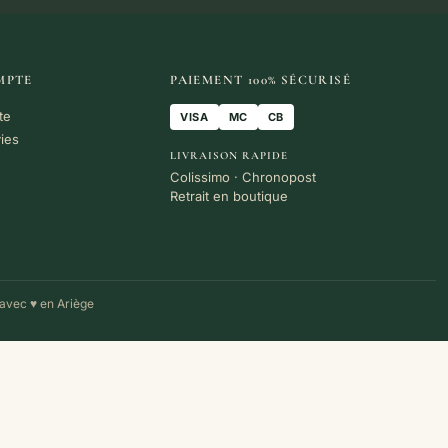
MPTE
PAIEMENT 100% SÉCURISÉ
te
VISA
MC
CB
vies
LIVRAISON RAPIDE
Colissimo · Chronopost
Retrait en boutique
avec ♥ en Ariège