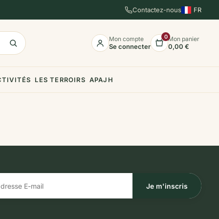
Contactez-nous
FR
EN
ES
0
Mon compte
Mon panier
Se connecter
0,00 €
CTIVITÉS
LES TERROIRS
APAJH
Je m'inscris