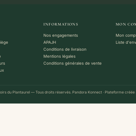
INFORMATIONS
MON CO
Nos engagements
Mon comp
riège
APAJH
Liste d'en
Conditions de livraison
e
Mentions légales
urs
Conditions générales de vente
ux
irs du Plantaurel — Tous droits réservés.
Pandora Konnect
· Plateforme créée 