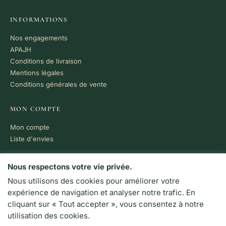
INFORMATIONS
Nos engagements
APAJH
Conditions de livraison
Mentions légales
Conditions générales de vente
MON COMPTE
Mon compte
Liste d'envies
PAIEMENT 100% SÉCURISÉ
Nous respectons votre vie privée.
Nous utilisons des cookies pour améliorer votre
VISA
MC
CB
expérience de navigation et analyser notre trafic. En
LIVRAISON RAPIDE
cliquant sur « Tout accepter », vous consentez à notre
Colissimo · Chronopost
utilisation des cookies.
Retrait en boutique