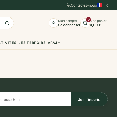
Contactez-nous
FR
EN
ES
0
Mon compte
Mon panier
Se connecter
0,00 €
CTIVITÉS
LES TERROIRS
APAJH
Je m'inscris