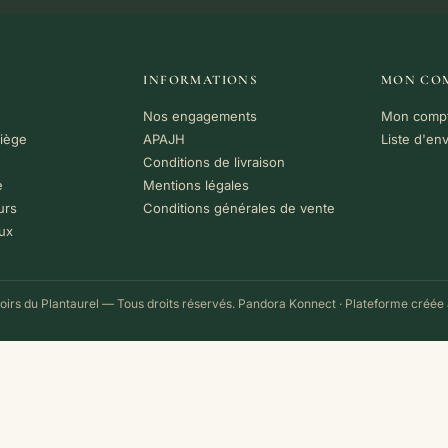
INFORMATIONS
MON CO
Nos engagements
Mon comp
riège
APAJH
Liste d'en
Conditions de livraison
e
Mentions légales
urs
Conditions générales de vente
ux
irs du Plantaurel — Tous droits réservés.
Pandora Konnect
· Plateforme créée 