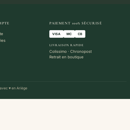
MPTE
PAIEMENT 100% SÉCURISÉ
te
VISA
MC
CB
vies
LIVRAISON RAPIDE
Colissimo · Chronopost
Retrait en boutique
avec ♥ en Ariège