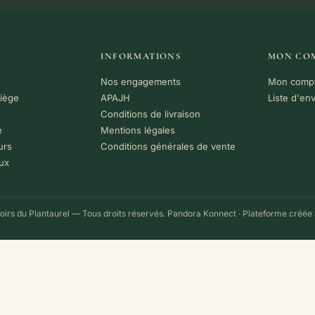
INFORMATIONS
MON CO
Nos engagements
Mon comp
riège
APAJH
Liste d'en
Conditions de livraison
e
Mentions légales
urs
Conditions générales de vente
ux
irs du Plantaurel — Tous droits réservés.
Pandora Konnect
· Plateforme créée 