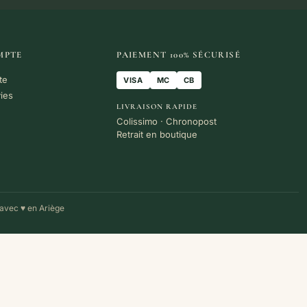
MPTE
PAIEMENT 100% SÉCURISÉ
te
VISA
MC
CB
vies
LIVRAISON RAPIDE
Colissimo · Chronopost
Retrait en boutique
avec ♥ en Ariège