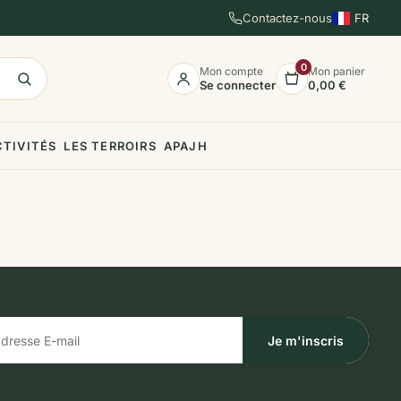
Contactez-nous
FR
EN
ES
0
Mon compte
Mon panier
Se connecter
0,00 €
CTIVITÉS
LES TERROIRS
APAJH
Je m'inscris