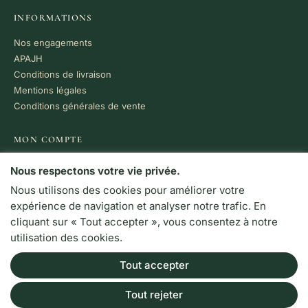
INFORMATIONS
Nos engagements
APAJH
Conditions de livraison
Mentions légales
Conditions générales de vente
MON COMPTE
Mon compte
Nous respectons votre vie privée.
Liste d'envies
Nous utilisons des cookies pour améliorer votre
expérience de navigation et analyser notre trafic. En
PAIEMENT 100% SÉCURISÉ
cliquant sur « Tout accepter », vous consentez à notre
utilisation des cookies.
VISA
MC
CB
Tout accepter
LIVRAISON RAPIDE
Colissimo · Chronopost
Retrait en boutique
Tout rejeter