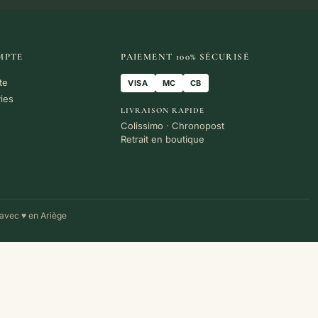
MPTE
PAIEMENT 100% SÉCURISÉ
te
VISA
MC
CB
vies
LIVRAISON RAPIDE
Colissimo · Chronopost
Retrait en boutique
avec ♥ en Ariège