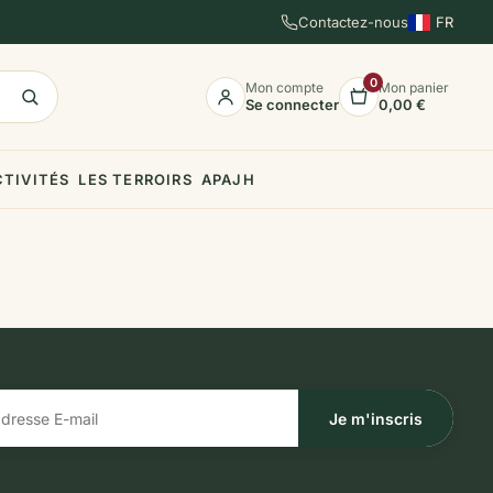
Contactez-nous
FR
EN
ES
0
Mon compte
Mon panier
Se connecter
0,00 €
CTIVITÉS
LES TERROIRS
APAJH
Je m'inscris