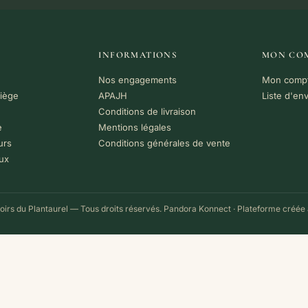
INFORMATIONS
MON CO
Nos engagements
Mon comp
riège
APAJH
Liste d'en
Conditions de livraison
e
Mentions légales
urs
Conditions générales de vente
ux
irs du Plantaurel — Tous droits réservés.
Pandora Konnect
· Plateforme créée 